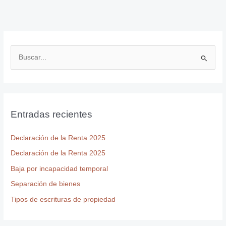
B
u
s
c
Entradas recientes
a
r
Declaración de la Renta 2025
p
Declaración de la Renta 2025
o
r
Baja por incapacidad temporal
:
Separación de bienes
Tipos de escrituras de propiedad