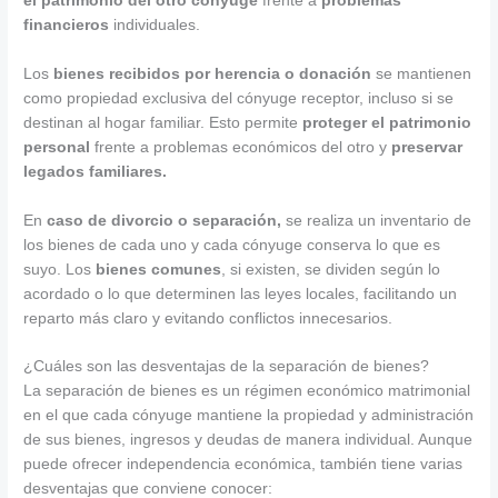
el patrimonio del otro cónyuge
frente a
problemas
financieros
individuales.
Los
bienes
recibidos
por
herencia
o
donación
se mantienen
como propiedad exclusiva del cónyuge receptor, incluso si se
destinan al hogar familiar. Esto permite
proteger el patrimonio
personal
frente a problemas económicos del otro y
preservar
legados familiares.
En
caso de divorcio o separación,
se realiza un inventario de
los bienes de cada uno y cada cónyuge conserva lo que es
suyo. Los
bienes comunes
, si existen, se dividen según lo
acordado o lo que determinen las leyes locales, facilitando un
reparto más claro y evitando conflictos innecesarios.
¿Cuáles son las desventajas de la separación de bienes?
La separación de bienes es un régimen económico matrimonial
en el que cada cónyuge mantiene la propiedad y administración
de sus bienes, ingresos y deudas de manera individual. Aunque
puede ofrecer independencia económica, también tiene varias
desventajas que conviene conocer: