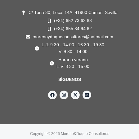
C/ Turia 30, Local 14A, 41900 Camas, Sevilla
(+34) 652 73 62 83
(+34) 655 34 94 62
morenoyduqueconsultores@hotmail.com
L-J: 9:30 - 14:00 | 16:30 - 19:30
V: 9:30 - 14:00
Horario verano
L-V: 8:30 - 15:00
SÍGUENOS
F
I
X
L
a
n
-
i
c
s
t
n
e
t
w
k
b
a
i
e
o
g
t
d
o
r
t
i
k
a
e
n
m
r
Copyright © 2026 Moreno&Duque Consultores