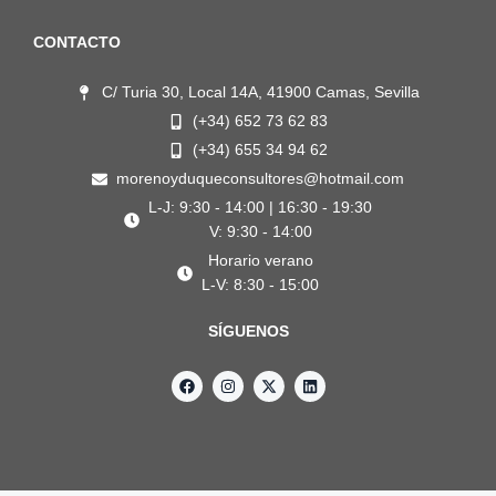
CONTACTO
C/ Turia 30, Local 14A, 41900 Camas, Sevilla
(+34) 652 73 62 83
(+34) 655 34 94 62
morenoyduqueconsultores@hotmail.com
L-J: 9:30 - 14:00 | 16:30 - 19:30
V: 9:30 - 14:00
Horario verano
L-V: 8:30 - 15:00
SÍGUENOS
F
I
X
L
a
n
-
i
c
s
t
n
e
t
w
k
b
a
i
e
o
g
t
d
o
r
t
i
k
a
e
n