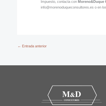
Impuesto, contacta con
Moreno&Duque C
info@morenoduqueconsultores.es o en los 
←
Entrada anterior