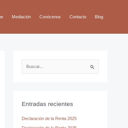
ne
Mediación
Conócenos
Contacto
Blog
B
u
s
c
a
Entradas recientes
r
Declaración de la Renta 2025
p
o
Declaración de la Renta 2025