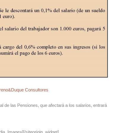
reno&Duque Consultores
 de las Pensiones, que afectará a los salarios, entrará
dia_Image»]
[/siteorigin_widget]