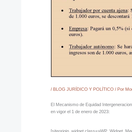
/
BLOG JURÍDICO Y POLÍTICO
/ Por
Mo
El Mecanismo de Equidad Intergeneracional
en vigor el 1 de enero de 2023:
[siteorigin_widget class=»WP_Widget_Me