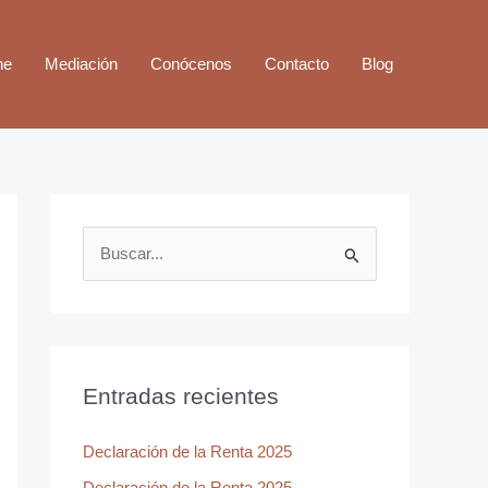
ne
Mediación
Conócenos
Contacto
Blog
B
u
s
c
a
Entradas recientes
r
Declaración de la Renta 2025
p
o
Declaración de la Renta 2025