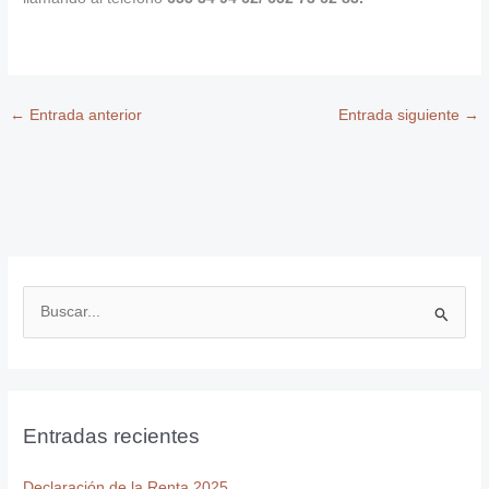
←
Entrada anterior
Entrada siguiente
→
B
u
s
c
Entradas recientes
a
r
Declaración de la Renta 2025