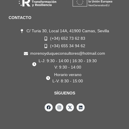
CONTACTO
C/ Turia 30, Local 14A, 41900 Camas, Sevilla
(+34) 652 73 62 83
(+34) 655 34 94 62
morenoyduqueconsultores@hotmail.com
L-J: 9:30 - 14:00 | 16:30 - 19:30
V: 9:30 - 14:00
Horario verano
L-V: 8:30 - 15:00
SÍGUENOS
F
I
X
L
a
n
-
i
c
s
t
n
e
t
w
k
b
a
i
e
o
g
t
d