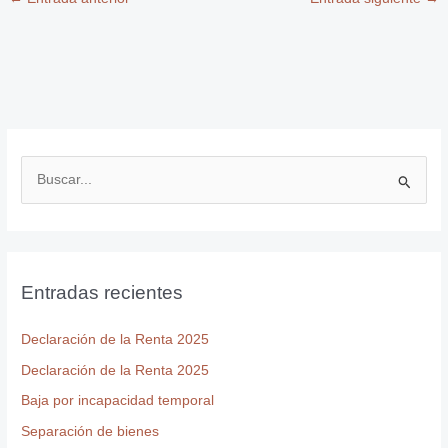
B
u
s
c
Entradas recientes
a
r
Declaración de la Renta 2025
p
Declaración de la Renta 2025
o
r
Baja por incapacidad temporal
:
Separación de bienes