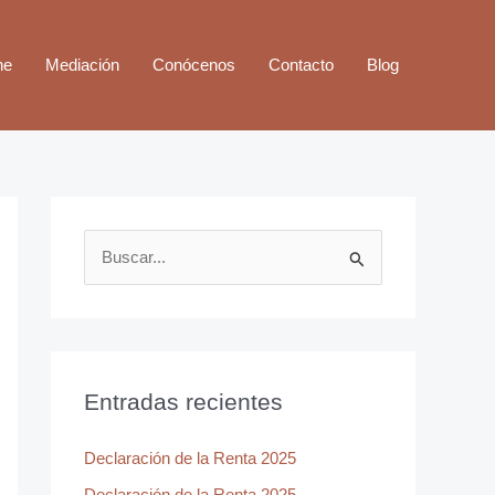
ne
Mediación
Conócenos
Contacto
Blog
B
u
s
c
a
Entradas recientes
r
Declaración de la Renta 2025
p
o
Declaración de la Renta 2025