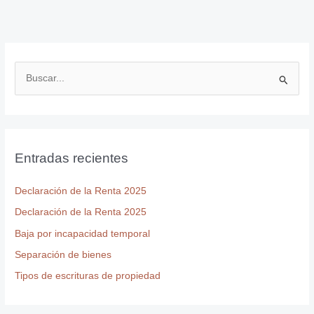
B
u
s
c
Entradas recientes
a
r
Declaración de la Renta 2025
p
Declaración de la Renta 2025
o
r
Baja por incapacidad temporal
:
Separación de bienes
Tipos de escrituras de propiedad