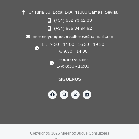
C/ Turia 30, Local 14A, 41900 Camas, Sevilla
(+34) 652 73 62 83
(+34) 655 34 94 62
morenoyduqueconsultores@hotmail.com
L-J: 9:30 - 14:00 | 16:30 - 19:30
V: 9:30 - 14:00
Horario verano
L-V: 8:30 - 15:00
SÍGUENOS
F
I
X
L
a
n
-
i
c
s
t
n
e
t
w
k
b
a
i
e
o
g
t
d
o
r
t
i
k
a
e
n
m
r
Copyright © 2026 Moreno&Duque Consultores