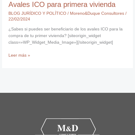
Avales ICO para primera vivienda
BLOG JURÍDICO Y POLÍTICO
/
Moreno&Duque Consultores
/
22/02/2024
¿Sabes si puedes ser beneficiario de los avales ICO para la
compra de tu primer vivienda? [siteorigin_widget
class=»WP_Widget_Media_Image»][/siteorigin_widget]
Leer más »