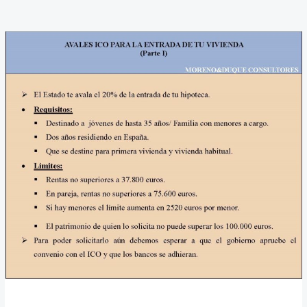
Avales
ICO
para
primera
vivienda