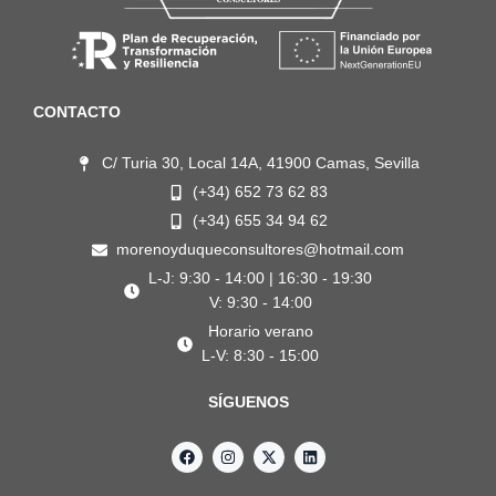
CONTACTO
C/ Turia 30, Local 14A, 41900 Camas, Sevilla
(+34) 652 73 62 83
(+34) 655 34 94 62
morenoyduqueconsultores@hotmail.com
L-J: 9:30 - 14:00 | 16:30 - 19:30
V: 9:30 - 14:00
Horario verano
L-V: 8:30 - 15:00
SÍGUENOS
F
I
X
L
a
n
-
i
c
s
t
n
e
t
w
k