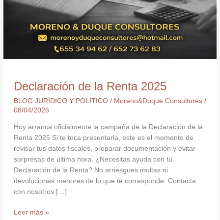
Declaración de la Renta 2025
BLOG JURÍDICO Y POLÍTICO
/
Moreno&Duque Consultores
/
08/04/2026
Hoy arranca oficialmente la campaña de la Declaración de la
Renta 2025 Si te toca presentarla, este es el momento de
revisar tus datos fiscales, preparar documentación y evitar
sorpresas de última hora. ¿Necesitas ayuda con tu
Declaración de la Renta? No arriesgues multas ni
devoluciones menores de lo que te corresponde. Contacta
con nosotros […]
Leer más »