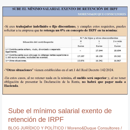
Sube
el
mínimo
salarial
exento
de
retención
de
IRPF
Sube el mínimo salarial exento de
retención de IRPF
BLOG JURÍDICO Y POLÍTICO
/
Moreno&Duque Consultores
/