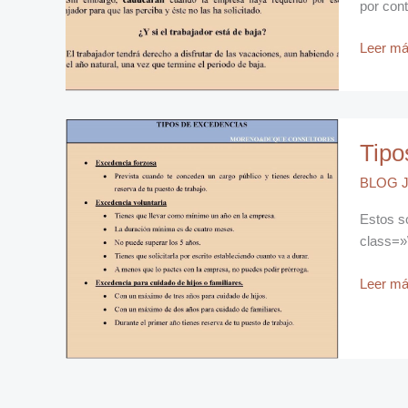
de
por con
año
Leer má
Tipos
Tipo
de
Exceden
BLOG J
Estos so
class=»
Leer má