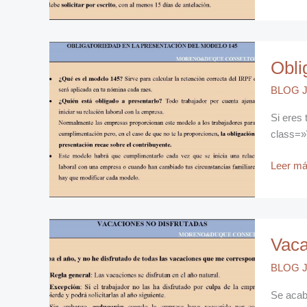
Obligato
Obli
del
Modelo
BLOG J
145
de
Si eres 
Retenci
class=»
Leer má
Vacacio
Vaca
no
disfruta
BLOG J
a
final
Se acab