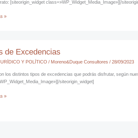
trato: [siteorigin_widget class=»WP_Widget_Media_Image»][/siteorigi
s »
s de Excedencias
cias
URÍDICO Y POLÍTICO
/
Moreno&Duque Consultores
/
28/09/2023
n los distintos tipos de excedencias que podrás disfrutar, según nuest
WP_Widget_Media_Image»][/siteorigin_widget]
s »