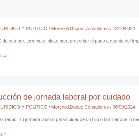
URÍDICO Y POLÍTICO
/
Moreno&Duque Consultores
/
18/10/2024
0 de octubre, termina el plazo para presentar el pago a cuenta del I
s »
ón
cción de jornada laboral por cuidado
URÍDICO Y POLÍTICO
/
Moreno&Duque Consultores
/
06/09/2024
es reducir tu jornada laboral para cuidar de un hijo o familiar que lo n
s »