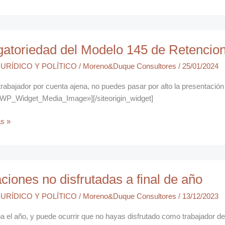
riedad
gatoriedad del Modelo 145 de Retencio
URÍDICO Y POLÍTICO
/
Moreno&Duque Consultores
/
25/01/2024
trabajador por cuenta ajena, no puedes pasar por alto la presentació
ones
WP_Widget_Media_Image»][/siteorigin_widget]
s »
nes
ciones no disfrutadas a final de año
das
URÍDICO Y POLÍTICO
/
Moreno&Duque Consultores
/
13/12/2023
a el año, y puede ocurrir que no hayas disfrutado como trabajador d