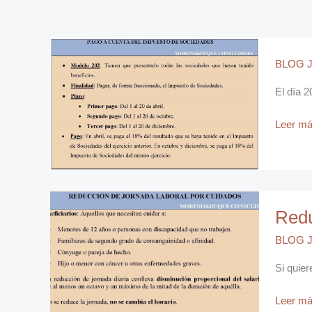
BLOG J
El día 2
Leer má
Reducci
Redu
de
jornada
BLOG J
laboral
por
Si quier
cuidado
Leer má