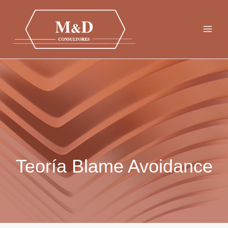
Ir
al
contenido
Teoría Blame Avoidance