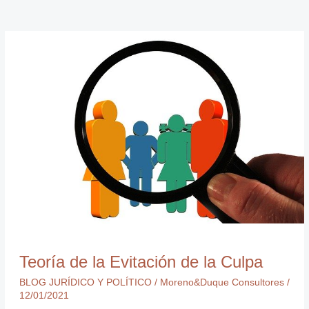
Teoría
de
la
Evitación
de
la
Culpa
Teoría de la Evitación de la Culpa
BLOG JURÍDICO Y POLÍTICO
/
Moreno&Duque Consultores
/
12/01/2021