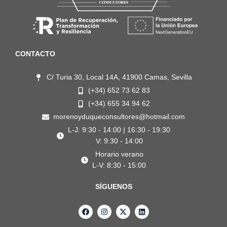
CONTACTO
C/ Turia 30, Local 14A, 41900 Camas, Sevilla
(+34) 652 73 62 83
(+34) 655 34 94 62
morenoyduqueconsultores@hotmail.com
L-J: 9:30 - 14:00 | 16:30 - 19:30
V: 9:30 - 14:00
Horario verano
L-V: 8:30 - 15:00
SÍGUENOS
F
I
X
L
a
n
-
i
c
s
t
n