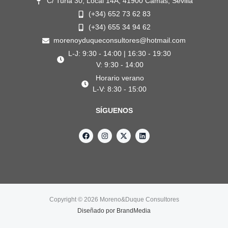
C/ Turia 30, Local 14A, 41900 Camas, Sevilla
(+34) 652 73 62 83
(+34) 655 34 94 62
morenoyduqueconsultores@hotmail.com
L-J: 9:30 - 14:00 | 16:30 - 19:30
V: 9:30 - 14:00
Horario verano
L-V: 8:30 - 15:00
SÍGUENOS
F
I
X
L
a
n
-
i
c
s
t
n
e
t
w
k
b
a
i
e
o
g
t
d
o
r
t
i
k
a
e
n
m
r
Copyright © 2026 Moreno&Duque Consultores
Diseñado por
BrandMedia