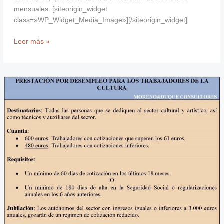
mensuales: [siteorigin_widget
class=»WP_Widget_Media_Image»][/siteorigin_widget]
Leer más »
Prestación
por
desempleo
de
Artistas