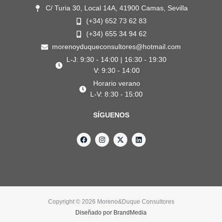
C/ Turia 30, Local 14A, 41900 Camas, Sevilla
(+34) 652 73 62 83
(+34) 655 34 94 62
morenoyduqueconsultores@hotmail.com
L-J: 9:30 - 14:00 | 16:30 - 19:30
V: 9:30 - 14:00
Horario verano
L-V: 8:30 - 15:00
SÍGUENOS
F
I
X
L
a
n
-
i
c
s
t
n
e
t
w
k
b
a
i
e
o
g
t
d
o
r
t
i
k
a
e
n
m
r
Copyright © 2026 Moreno&Duque Consultores
Diseñado por
BrandMedia