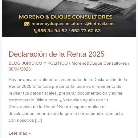
Declaración de la Renta 2025
BLOG JURÍDICO Y POLÍTICO
/
Moreno&Duque Consultores
/
08/04/2026
Hoy arranca oficialmente la campaña de la Declaración de la
Renta 2025 Si te toca presentarla, este es el momento de
revisar tus datos fiscales, preparar documentación y evitar
sorpresas de última hora. ¿Necesitas ayuda con tu
Declaración de la Renta? No arriesgues multas ni
devoluciones menores de lo que te corresponde. Contacta
con nosotros […]
Leer más »