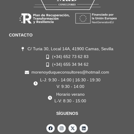
CONTACTO
C/ Turia 30, Local 14A, 41900 Camas, Sevilla
(+34) 652 73 62 83
(+34) 655 34 94 62
morenoyduqueconsultores@hotmail.com
L-J: 9:30 - 14:00 | 16:30 - 19:30
V: 9:30 - 14:00
Horario verano
L-V: 8:30 - 15:00
SÍGUENOS
F
I
X
L
a
n
-
i