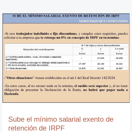
Sube
el
mínimo
salarial
exento
de
retención
de
IRPF
Sube el mínimo salarial exento de
retención de IRPF