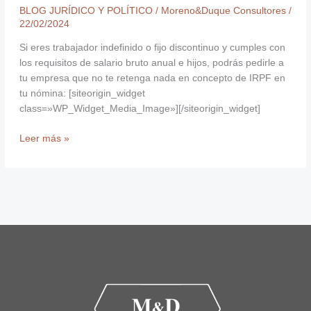
BLOG JURÍDICO Y POLÍTICO
/
Moreno&Duque Consultores
/
22/02/2024
Si eres trabajador indefinido o fijo discontinuo y cumples con
los requisitos de salario bruto anual e hijos, podrás pedirle a
tu empresa que no te retenga nada en concepto de IRPF en
tu nómina: [siteorigin_widget
class=»WP_Widget_Media_Image»][/siteorigin_widget]
Leer más »