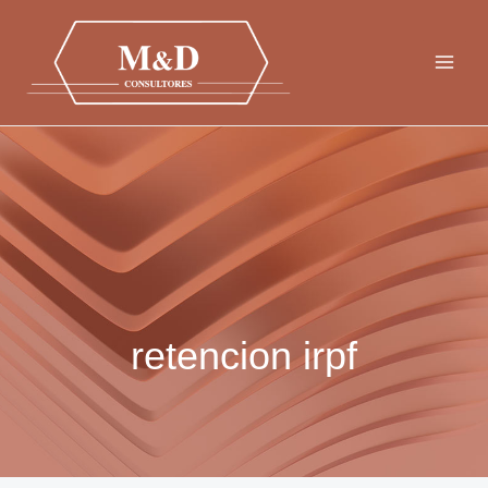
Ir
al
contenido
retencion irpf