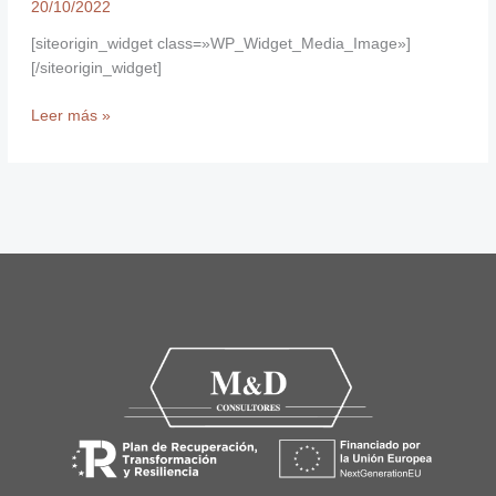
20/10/2022
[siteorigin_widget class=»WP_Widget_Media_Image»]
[/siteorigin_widget]
Leer más »