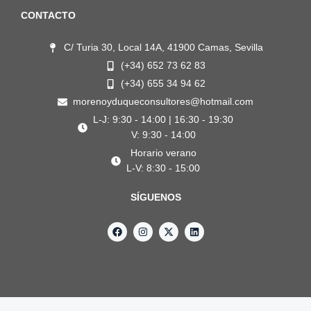
CONTACTO
C/ Turia 30, Local 14A, 41900 Camas, Sevilla
(+34) 652 73 62 83
(+34) 655 34 94 62
morenoyduqueconsultores@hotmail.com
L-J: 9:30 - 14:00 | 16:30 - 19:30
V: 9:30 - 14:00
Horario verano
L-V: 8:30 - 15:00
SÍGUENOS
F
I
X
L
a
n
-
i
c
s
t
n
e
t
w
k
b
a
i
e
o
g
t
d
o
r
t
i
k
a
e
n
m
r