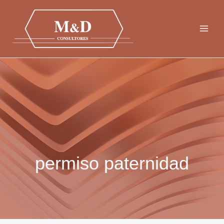
Ir
al
contenido
permiso paternidad