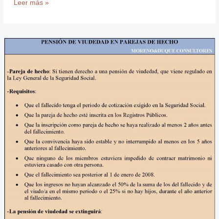
Leer más »
Pensión
de
viudedad
en
las
parejas
de
hecho