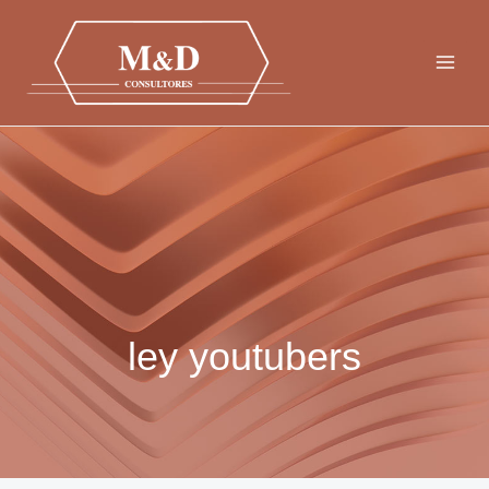
Ir
al
contenido
ley youtubers