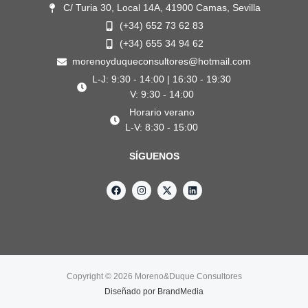
C/ Turia 30, Local 14A, 41900 Camas, Sevilla
(+34) 652 73 62 83
(+34) 655 34 94 62
morenoyduqueconsultores@hotmail.com
L-J: 9:30 - 14:00 | 16:30 - 19:30
V: 9:30 - 14:00
Horario verano
L-V: 8:30 - 15:00
SÍGUENOS
F
I
X
L
a
n
-
i
c
s
t
n
e
t
w
k
b
a
i
e
o
g
t
d
o
r
t
i
k
a
e
n
m
r
Copyright © 2026 Moreno&Duque Consultores
Diseñado por
BrandMedia