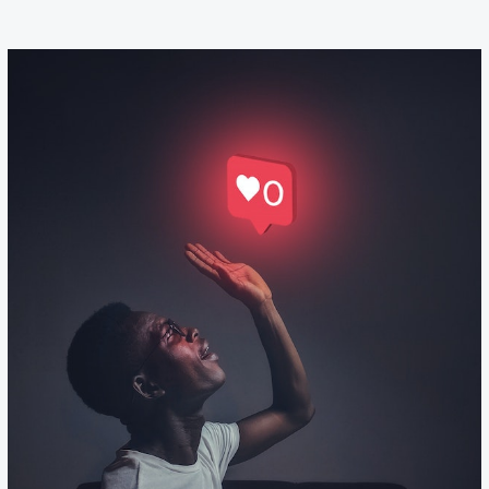
Nueva
Ley
para
Youtubers,
Streamers
e
Influencers