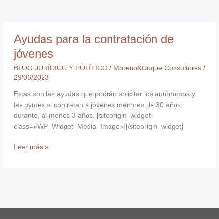
Ayudas
Ayudas para la contratación de
para
la
jóvenes
contratación
BLOG JURÍDICO Y POLÍTICO
/
Moreno&Duque Consultores
/
de
29/06/2023
jóvenes
Estas son las ayudas que podrán solicitar los autónomos y
las pymes si contratan a jóvenes menores de 30 años
durante, al menos 3 años. [siteorigin_widget
class=»WP_Widget_Media_Image»][/siteorigin_widget]
Leer más »