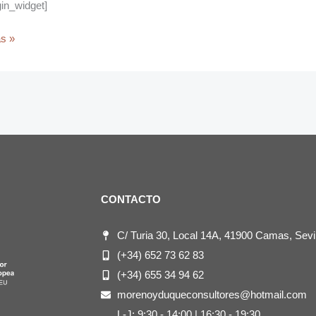
igin_widget]
s »
CONTACTO
C/ Turia 30, Local 14A, 41900 Camas, Sevil
(+34) 652 73 62 83
(+34) 655 34 94 62
morenoyduqueconsultores@hotmail.com
L-J: 9:30 - 14:00 | 16:30 - 19:30