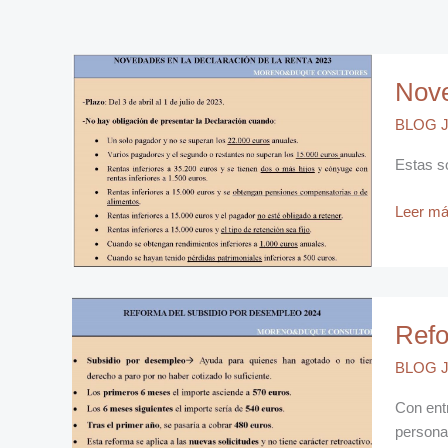
Noveda
Nove
en
la
BLOG J
Declara
de
Estas s
la
Renta
Leer má
2024
Reform
Refo
Subsidi
por
BLOG J
Desemp
2024
Con entr
persona