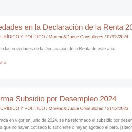
des
dades en la Declaración de la Renta 2
URÍDICO Y POLÍTICO
/
Moreno&Duque Consultores
/
07/03/2024
ción
on las novedades de la Declaración de la Renta de este año:
s »
a
rma Subsidio por Desempleo 2024
o
URÍDICO Y POLÍTICO
/
Moreno&Duque Consultores
/
21/12/2023
leo
ada en vigor en junio de 2024, se ha reformado el subsidio por dese
s que no hayan cotizado lo suficiente o hayan agotado el paro. [si