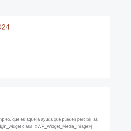
024
mpleo, que es aquella ayuda que pueden percibir las
teorigin_widget class=»WP_Widget_Media_Image»]