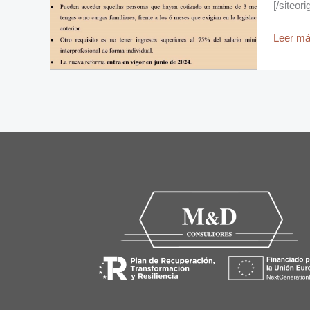
[/siteor
Leer má