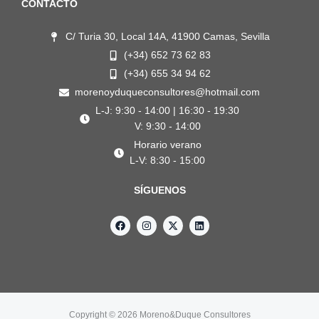
CONTACTO
C/ Turia 30, Local 14A, 41900 Camas, Sevilla
(+34) 652 73 62 83
(+34) 655 34 94 62
morenoyduqueconsultores@hotmail.com
L-J: 9:30 - 14:00 | 16:30 - 19:30
V: 9:30 - 14:00
Horario verano
L-V: 8:30 - 15:00
SÍGUENOS
F
I
X
L
a
n
-
i
c
s
t
n
e
t
w
k
b
a
i
e
o
g
t
d
o
r
t
i
k
a
e
n
m
r
Copyright © 2026 Moreno&Duque Consultores