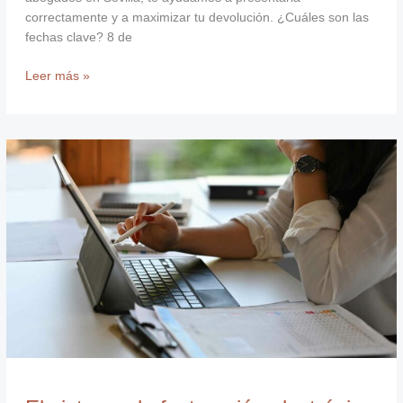
correctamente y a maximizar tu devolución. ¿Cuáles son las
fechas clave? 8 de
Leer más »
El
sistema
de
facturación
electrónica
de
VeriFactu