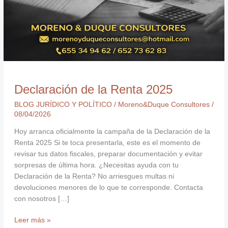
Declaración de la Renta 2025
BLOG JURÍDICO Y POLÍTICO
/
Moreno&Duque Consultores
/
08/04/2026
Hoy arranca oficialmente la campaña de la Declaración de la
Renta 2025 Si te toca presentarla, este es el momento de
revisar tus datos fiscales, preparar documentación y evitar
sorpresas de última hora. ¿Necesitas ayuda con tu
Declaración de la Renta? No arriesgues multas ni
devoluciones menores de lo que te corresponde. Contacta
con nosotros […]
Leer más »