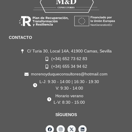
CONTACTO
C/ Turia 30, Local 14A, 41900 Camas, Sevilla
(+34) 652 73 62 83
(+34) 655 34 94 62
morenoyduqueconsultores@hotmail.com
L-J: 9:30 - 14:00 | 16:30 - 19:30
V: 9:30 - 14:00
Horario verano
L-V: 8:30 - 15:00
SÍGUENOS
F
I
X
L
a
n
-
i