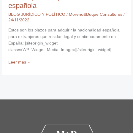
española
BLOG JURÍDICO Y POLÍTICO
/
Moreno&Duque Consultores
/
24/11/2022
Estos son los plazos para adquirir la nacionalidad española
para extranjeros que residan legal y continuadamente en
España: [siteorigin_widget
class=»WP_Widget_Media_Image»][/siteorigin_widget]
Leer más »