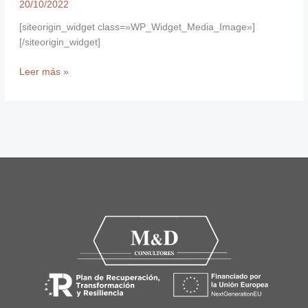
20/10/2022
[siteorigin_widget class=»WP_Widget_Media_Image»]
[/siteorigin_widget]
Leer más »