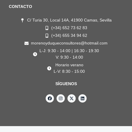
CONTACTO
C/ Turia 30, Local 14A, 41900 Camas, Sevilla
(+34) 652 73 62 83
(+34) 655 34 94 62
morenoyduqueconsultores@hotmail.com
L-J: 9:30 - 14:00 | 16:30 - 19:30
V: 9:30 - 14:00
Horario verano
L-V: 8:30 - 15:00
SÍGUENOS
F
I
X
L
a
n
-
i
c
s
t
n
e
t
w
k
b
a
i
e
o
g
t
d
o
r
t
i
k
a
e
n
m
r