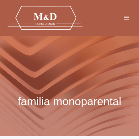
Ir
al
contenido
familia monoparental