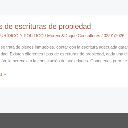
s de escrituras de propiedad
as
URÍDICO Y POLÍTICO
/
Moreno&Duque Consultores
/
02/01/2026
ad
e trata de bienes inmuebles, contar con la escritura adecuada garanti
edad. Existen diferentes tipos de escrituras de propiedad, cada una 
ión, la herencia o la constitución de sociedades. Conocerlas permite 
s »