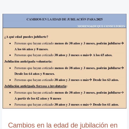
Cambios
en
la
edad
de
jubilación
en
2025
Cambios en la edad de jubilación en