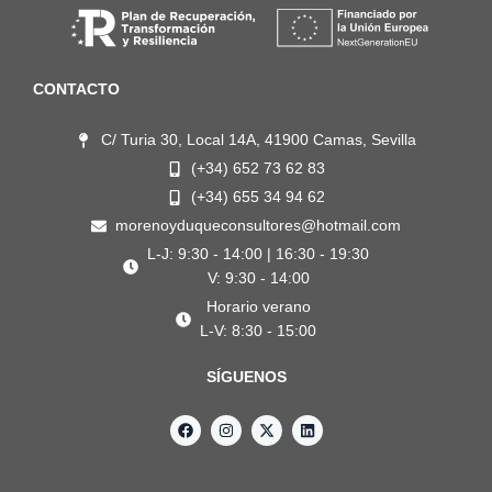
CONTACTO
C/ Turia 30, Local 14A, 41900 Camas, Sevilla
(+34) 652 73 62 83
(+34) 655 34 94 62
morenoyduqueconsultores@hotmail.com
L-J: 9:30 - 14:00 | 16:30 - 19:30
V: 9:30 - 14:00
Horario verano
L-V: 8:30 - 15:00
SÍGUENOS
F
I
X
L
a
n
-
i
c
s
t
n
e
t
w
k
b
a
i
e