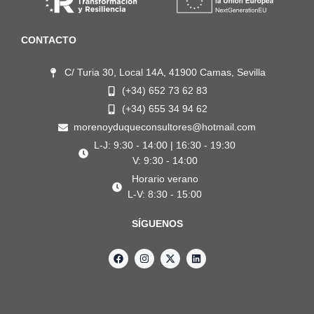
CONTACTO
C/ Turia 30, Local 14A, 41900 Camas, Sevilla
(+34) 652 73 62 83
(+34) 655 34 94 62
morenoyduqueconsultores@hotmail.com
L-J: 9:30 - 14:00 | 16:30 - 19:30
V: 9:30 - 14:00
Horario verano
L-V: 8:30 - 15:00
SÍGUENOS
F
I
X
L
a
n
-
i
c
s
t
n
e
t
w
k
b
a
i
e
o
g
t
d
o
r
t
i