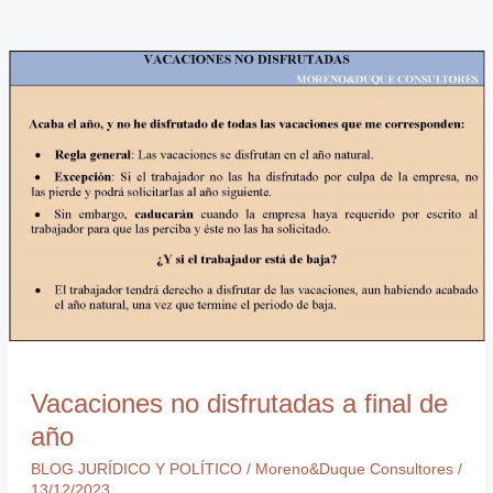
Vacaciones
no
disfrutadas
a
final
de
año
Vacaciones no disfrutadas a final de
año
BLOG JURÍDICO Y POLÍTICO
/
Moreno&Duque Consultores
/
13/12/2023