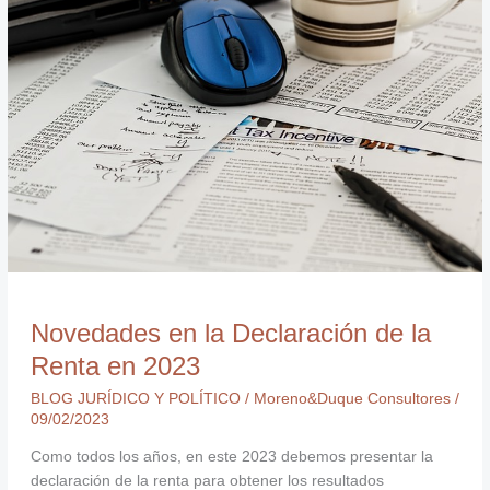
la
Declaración
de
la
Renta
en
2023
Novedades en la Declaración de la
Renta en 2023
BLOG JURÍDICO Y POLÍTICO
/
Moreno&Duque Consultores
/
09/02/2023
Como todos los años, en este 2023 debemos presentar la
declaración de la renta para obtener los resultados