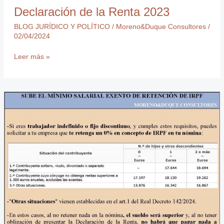
Declaración de la Renta 2023
BLOG JURÍDICO Y POLÍTICO
/
Moreno&Duque Consultores
/
02/04/2024
Leer más »
Sube
el
mínimo
salarial
exento
de
retención
de
IRPF