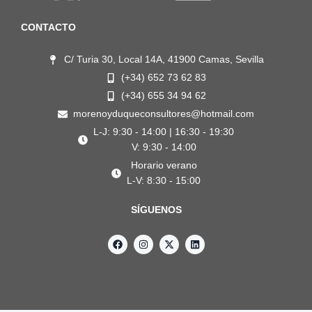
CONTACTO
C/ Turia 30, Local 14A, 41900 Camas, Sevilla
(+34) 652 73 62 83
(+34) 655 34 94 62
morenoyduqueconsultores@hotmail.com
L-J: 9:30 - 14:00 | 16:30 - 19:30
V: 9:30 - 14:00
Horario verano
L-V: 8:30 - 15:00
SÍGUENOS
F
I
X
L
a
n
-
i
c
s
t
n
e
t
w
k
b
a
i
e
o
g
t
d
o
r
t
i
k
a
e
n