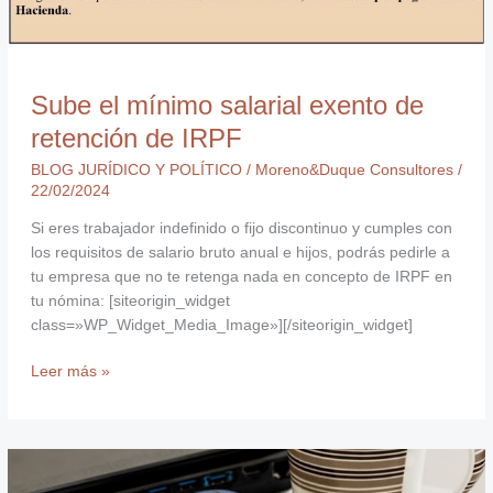
Sube el mínimo salarial exento de
retención de IRPF
BLOG JURÍDICO Y POLÍTICO
/
Moreno&Duque Consultores
/
22/02/2024
Si eres trabajador indefinido o fijo discontinuo y cumples con
los requisitos de salario bruto anual e hijos, podrás pedirle a
tu empresa que no te retenga nada en concepto de IRPF en
tu nómina: [siteorigin_widget
class=»WP_Widget_Media_Image»][/siteorigin_widget]
Leer más »
Novedades
en