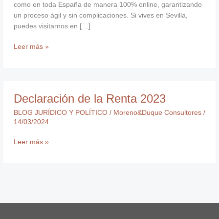
como en toda España de manera 100% online, garantizando
un proceso ágil y sin complicaciones. Si vives en Sevilla,
puedes visitarnos en […]
Leer más »
Declaración
Declaración de la Renta 2023
de
la
BLOG JURÍDICO Y POLÍTICO
/
Moreno&Duque Consultores
/
Renta
14/03/2024
2023
Leer más »