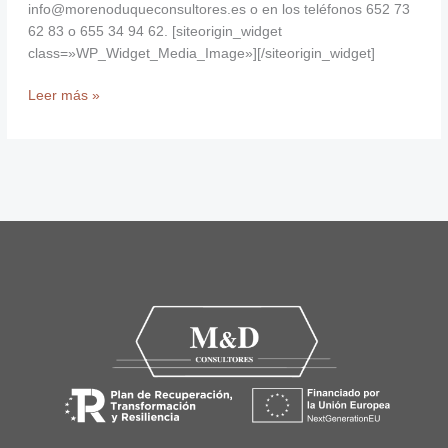
info@morenoduqueconsultores.es o en los teléfonos 652 73
62 83 o 655 34 94 62. [siteorigin_widget
class=»WP_Widget_Media_Image»][/siteorigin_widget]
Leer más »