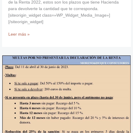
de la Renta 2022, estos son los plazos que tiene Hacienda
para devolverte la cantidad que te corresponda.
[siteorigin_widget class=»WP_Widget_Media_Image»]
[/siteorigin_widget]
Leer más »
Multas
por
no
presentar
la
Declaración
de
la
Renta