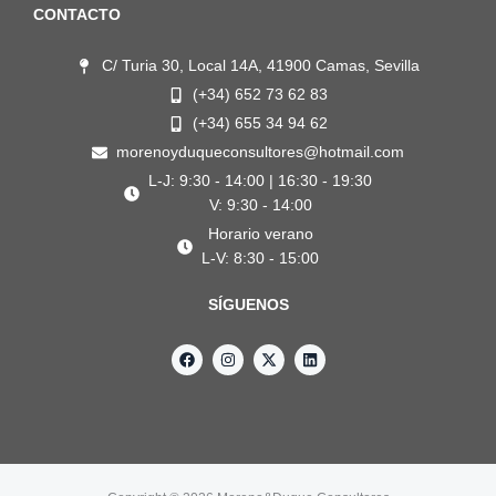
CONTACTO
C/ Turia 30, Local 14A, 41900 Camas, Sevilla
(+34) 652 73 62 83
(+34) 655 34 94 62
morenoyduqueconsultores@hotmail.com
L-J: 9:30 - 14:00 | 16:30 - 19:30
V: 9:30 - 14:00
Horario verano
L-V: 8:30 - 15:00
SÍGUENOS
F
I
X
L
a
n
-
i
c
s
t
n
e
t
w
k
b
a
i
e
o
g
t
d
o
r
t
i
k
a
e
n
m
r