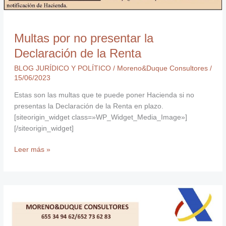
Multas por no presentar la
Declaración de la Renta
BLOG JURÍDICO Y POLÍTICO
/
Moreno&Duque Consultores
/
15/06/2023
Estas son las multas que te puede poner Hacienda si no
presentas la Declaración de la Renta en plazo.
[siteorigin_widget class=»WP_Widget_Media_Image»]
[/siteorigin_widget]
Leer más »
Declaración
de
la
Renta