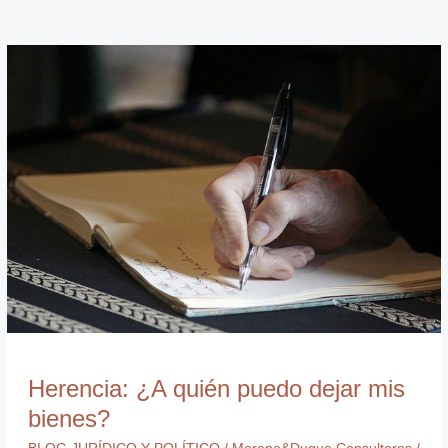
Herencia:
¿A
quién
puedo
dejar
mis
bienes?
Herencia: ¿A quién puedo dejar mis
bienes?