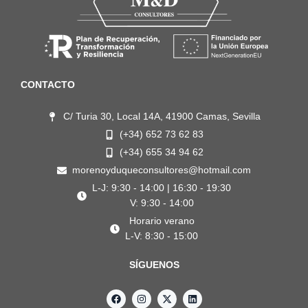
CONTACTO
C/ Turia 30, Local 14A, 41900 Camas, Sevilla
(+34) 652 73 62 83
(+34) 655 34 94 62
morenoyduqueconsultores@hotmail.com
L-J: 9:30 - 14:00 | 16:30 - 19:30
V: 9:30 - 14:00
Horario verano
L-V: 8:30 - 15:00
SÍGUENOS
F
I
X
L
a
n
-
i