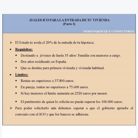
Avales
ICO
para
primera
vivienda