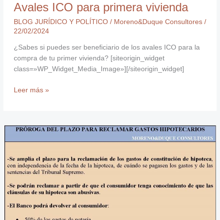
Avales ICO para primera vivienda
BLOG JURÍDICO Y POLÍTICO
/
Moreno&Duque Consultores
/
22/02/2024
¿Sabes si puedes ser beneficiario de los avales ICO para la
compra de tu primer vivienda? [siteorigin_widget
class=»WP_Widget_Media_Image»][/siteorigin_widget]
Leer más »
Prórroga
del
plazo
para
reclamar
los
gastos
de
hipotecas