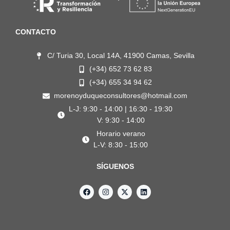
CONTACTO
C/ Turia 30, Local 14A, 41900 Camas, Sevilla
(+34) 652 73 62 83
(+34) 655 34 94 62
morenoyduqueconsultores@hotmail.com
L-J: 9:30 - 14:00 | 16:30 - 19:30
V: 9:30 - 14:00
Horario verano
L-V: 8:30 - 15:00
SÍGUENOS
F
I
X
L
a
n
-
i
c
s
t
n
e
t
w
k
b
a
i
e
o
g
t
d