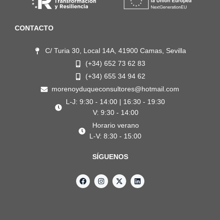
CONTACTO
C/ Turia 30, Local 14A, 41900 Camas, Sevilla
(+34) 652 73 62 83
(+34) 655 34 94 62
morenoyduqueconsultores@hotmail.com
L-J: 9:30 - 14:00 | 16:30 - 19:30
V: 9:30 - 14:00
Horario verano
L-V: 8:30 - 15:00
SÍGUENOS
F
I
X
L
a
n
-
i
c
s
t
n
e
t
w
k
b
a
i
e
o
g
t
d
o
r
t
i