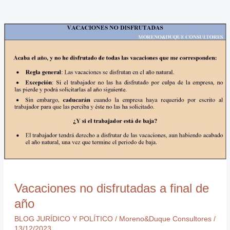
Vacaciones
no
disfrutadas
a
final
de
año
Vacaciones no disfrutadas a final de
año
BLOG JURÍDICO Y POLÍTICO
/
Moreno&Duque Consultores
/
13/12/2023