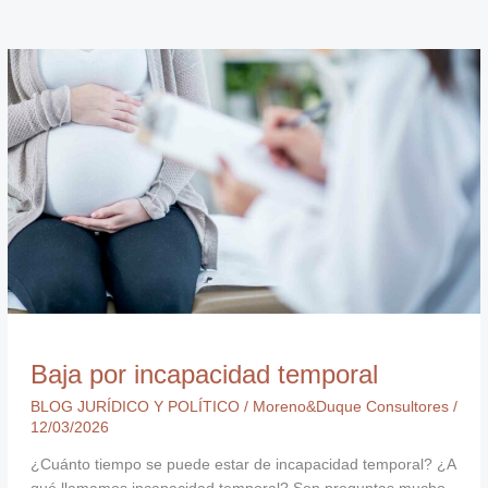
Baja
por
incapacidad
temporal
Baja por incapacidad temporal
BLOG JURÍDICO Y POLÍTICO
/
Moreno&Duque Consultores
/
12/03/2026
¿Cuánto tiempo se puede estar de incapacidad temporal? ¿A