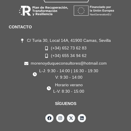
CONTACTO
C/ Turia 30, Local 14A, 41900 Camas, Sevilla
(+34) 652 73 62 83
(+34) 655 34 94 62
morenoyduqueconsultores@hotmail.com
L-J: 9:30 - 14:00 | 16:30 - 19:30
V: 9:30 - 14:00
Horario verano
L-V: 8:30 - 15:00
SÍGUENOS
F
I
X
L
a
n
-
i
c
s
t
n
e
t
w
k