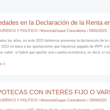
des
dades en la Declaración de la Renta e
URÍDICO Y POLÍTICO
/
Moreno&Duque Consultores
/
09/02/2023
ción
dos los años, en este 2023 debemos presentar la declaración de la r
io 2022 en base a las aportaciones que hayamos pagado de IRPF a lo
s saber si habrá que aportar una cuantía económica, es decir, si no
s »
TECAS
POTECAS CON INTERÉS FIJO O VARI
ÉS
URÍDICO Y POLÍTICO
/
Moreno&Duque Consultores
/
29/09/2022
igin_widget class=»WP_Widget_Media_Image»][/siteorigin_widget]