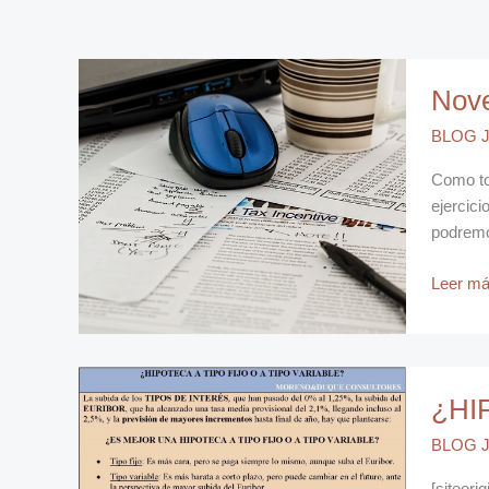
Noveda
Nove
en
la
BLOG J
Declara
de
Como to
la
ejercic
Renta
podremo
en
2023
Leer má
¿HIPO
¿HI
CON
INTER
BLOG J
FIJO
O
[siteor